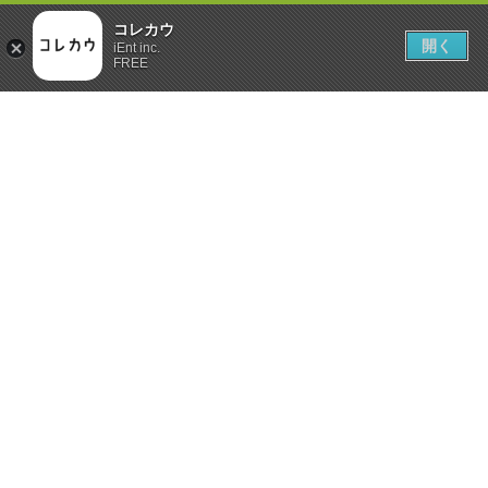
コレカウ
開く
iEnt inc.
FREE