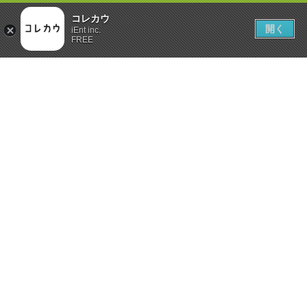
コレカウ
開く
iEnt inc.
FREE