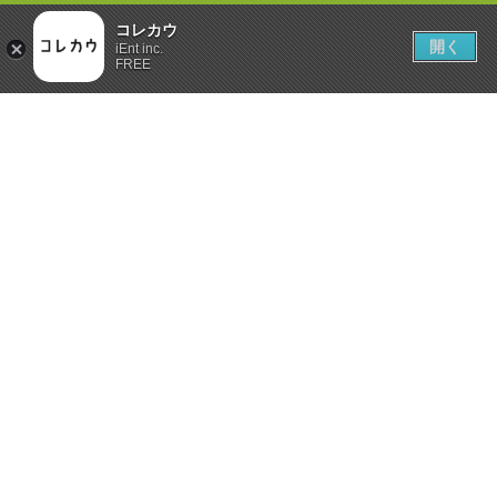
コレカウ
開く
iEnt inc.
FREE