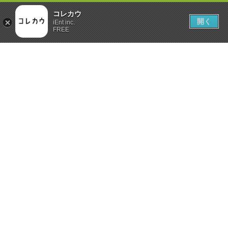
コレカウ
開く
iEnt inc.
FREE