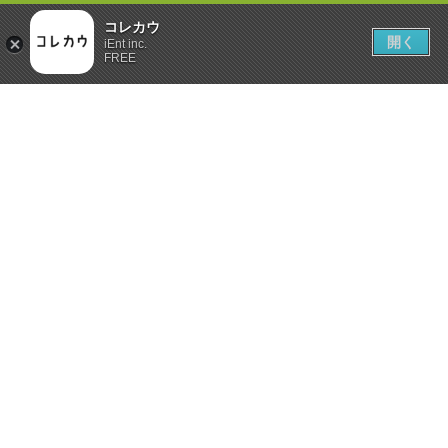
コレカウ
開く
iEnt inc.
FREE