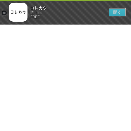
コレカウ
開く
iEnt inc.
FREE