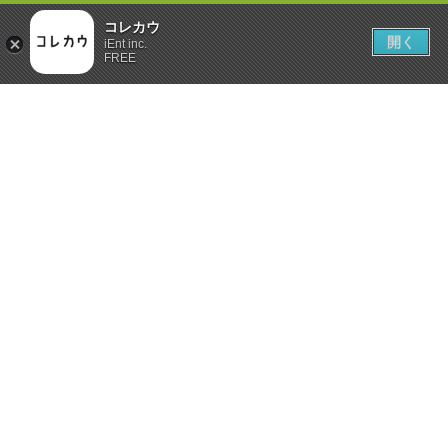
コレカウ
開く
iEnt inc.
FREE