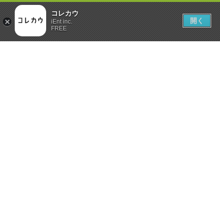
コレカウ
開く
iEnt inc.
FREE