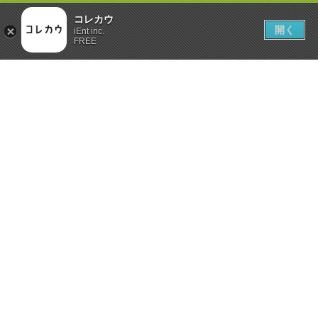
コレカウ
開く
iEnt inc.
FREE