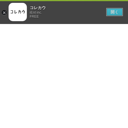
コレカウ
開く
iEnt inc.
FREE