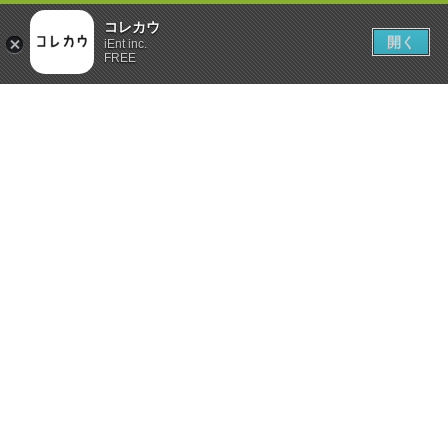
コレカウ
開く
iEnt inc.
FREE