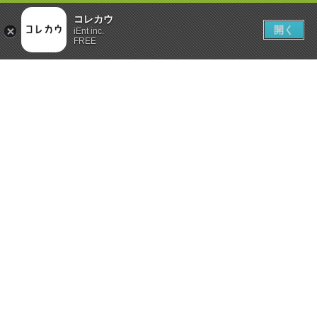
コレカウ
開く
iEnt inc.
FREE