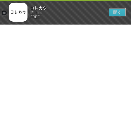
コレカウ
開く
iEnt inc.
FREE