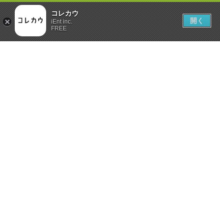
コレカウ
開く
iEnt inc.
FREE