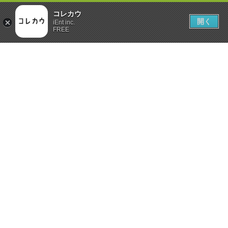
コレカウ
開く
iEnt inc.
FREE