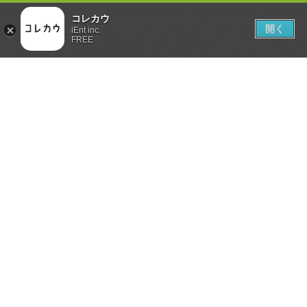
コレカウ
開く
iEnt inc.
FREE