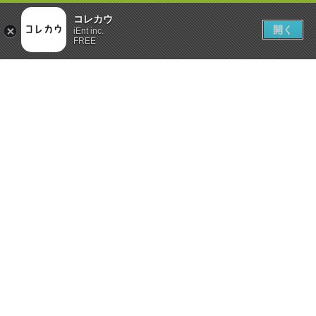
コレカウ
開く
iEnt inc.
FREE