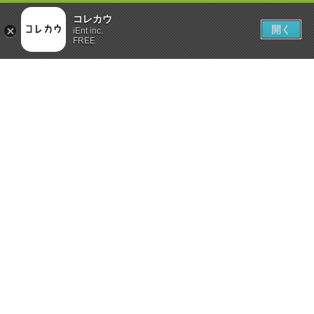
コレカウ
開く
iEnt inc.
FREE