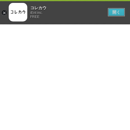
コレカウ
開く
iEnt inc.
FREE