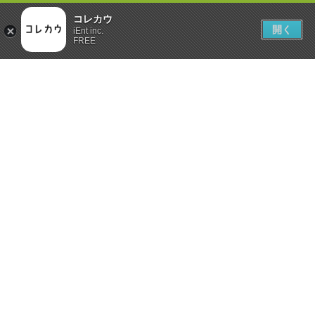
コレカウ
開く
iEnt inc.
FREE