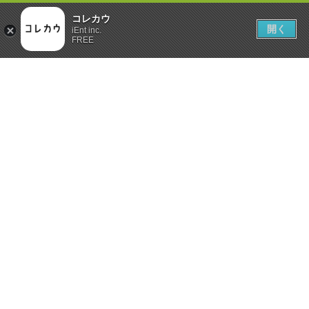
コレカウ
開く
iEnt inc.
FREE