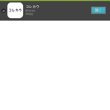
コレカウ
開く
iEnt inc.
FREE