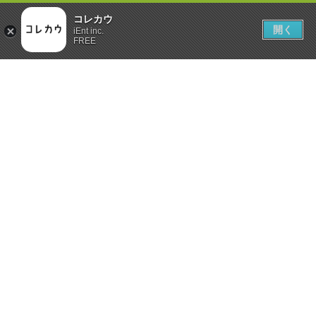
コレカウ
開く
iEnt inc.
FREE