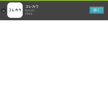
コレカウ
開く
iEnt inc.
FREE