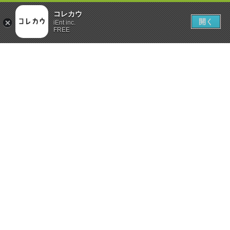
コレカウ
開く
iEnt inc.
FREE