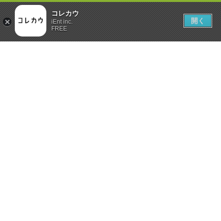
コレカウ
開く
iEnt inc.
FREE