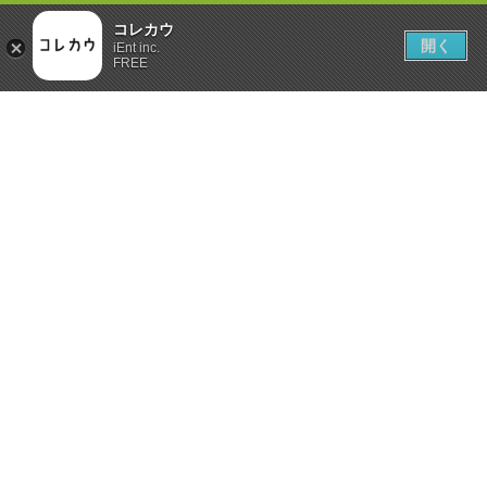
コレカウ
開く
iEnt inc.
FREE