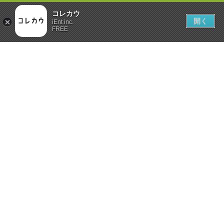
コレカウ
開く
iEnt inc.
FREE