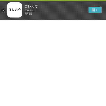
コレカウ
開く
iEnt inc.
FREE