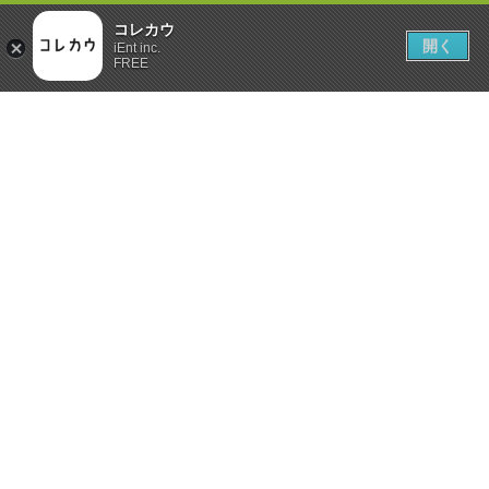
コレカウ
開く
iEnt inc.
FREE