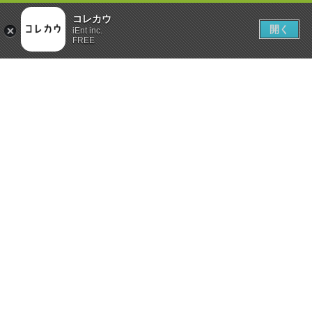
コレカウ
開く
iEnt inc.
FREE