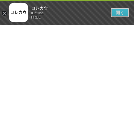
コレカウ
開く
iEnt inc.
FREE