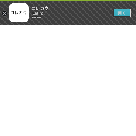
コレカウ
開く
iEnt inc.
FREE