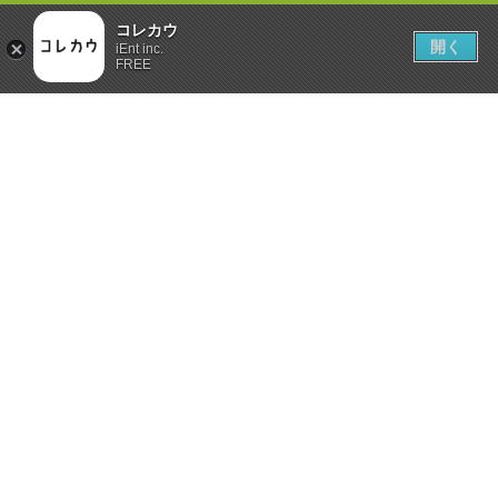
コレカウ
開く
iEnt inc.
FREE