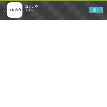
コレカウ
開く
iEnt inc.
FREE