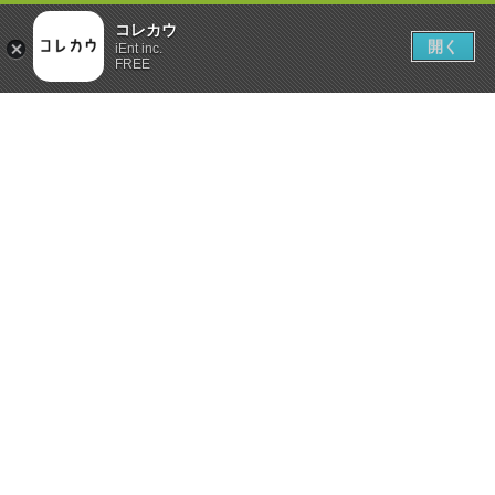
コレカウ
開く
iEnt inc.
FREE