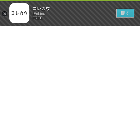
コレカウ
開く
iEnt inc.
FREE