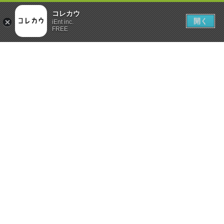
コレカウ
開く
iEnt inc.
FREE