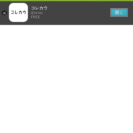
コレカウ
開く
iEnt inc.
FREE