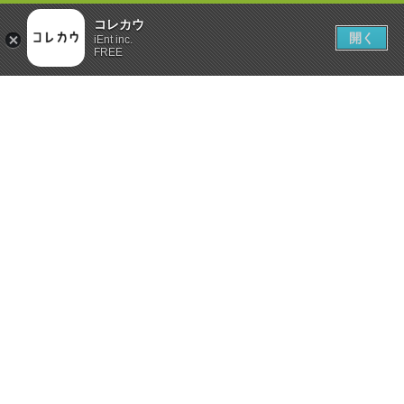
コレカウ
開く
iEnt inc.
FREE