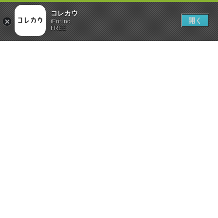
コレカウ
開く
iEnt inc.
FREE