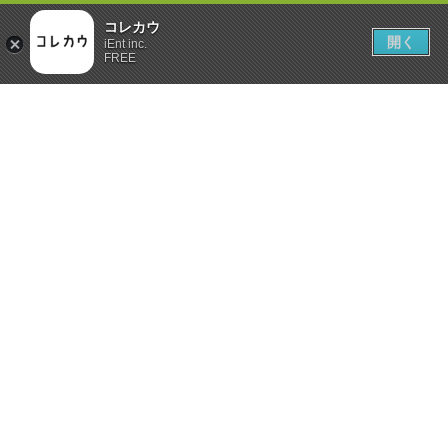
コレカウ
開く
iEnt inc.
FREE