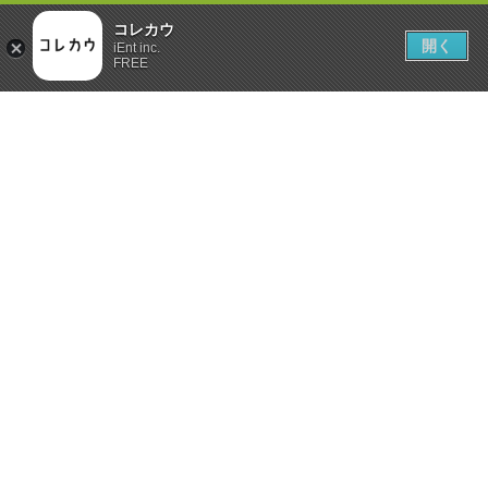
コレカウ
開く
iEnt inc.
FREE