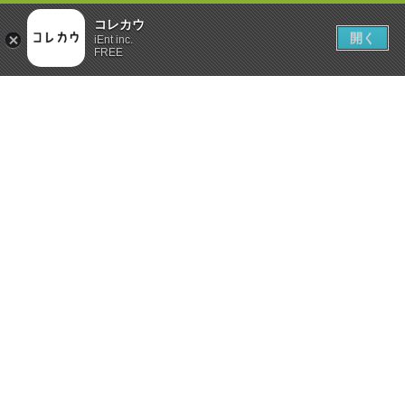
コレカウ
開く
iEnt inc.
FREE