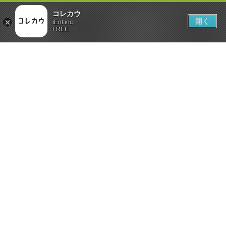
コレカウ
開く
iEnt inc.
FREE