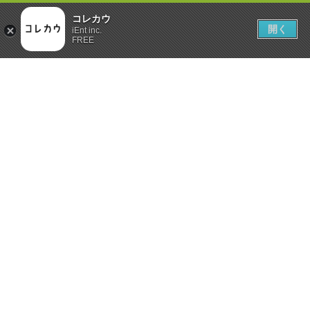
コレカウ
開く
iEnt inc.
FREE