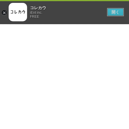
コレカウ
開く
iEnt inc.
FREE