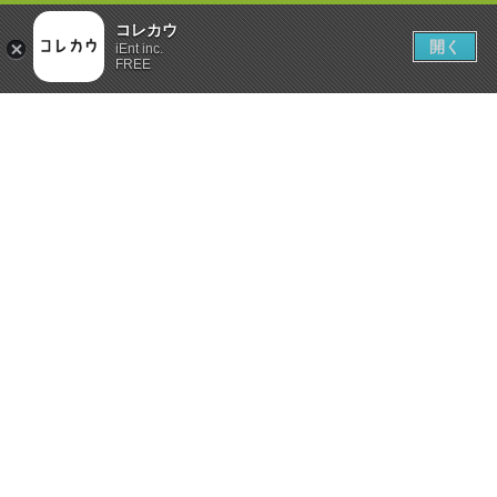
コレカウ
開く
iEnt inc.
FREE