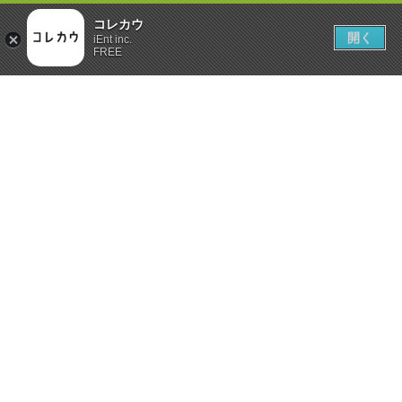
コレカウ
開く
iEnt inc.
FREE