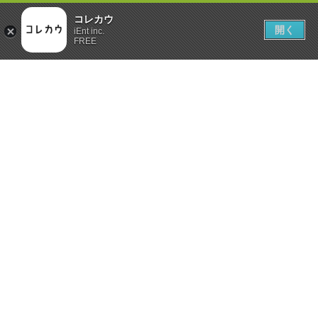
コレカウ
開く
iEnt inc.
FREE